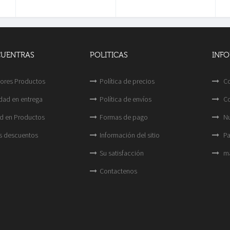
CUENTRAS
POLITICAS
INF
ores Productos
Política de precios
Co
idad en entrega
Política de envíos
Co
d en Productos
Formas de pago
Nu
s descuentos
Información del sitio
Pa
Su satisfacción
ma
Contactenos