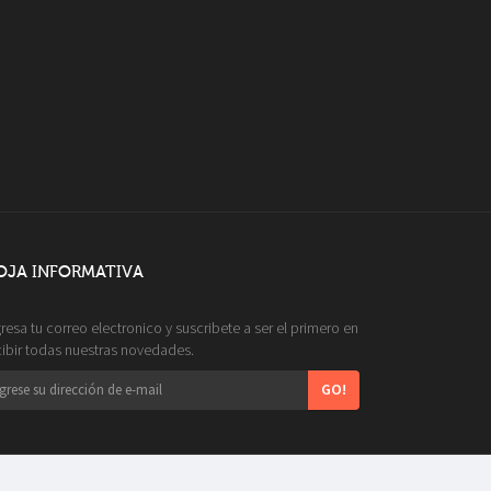
OJA INFORMATIVA
gresa tu correo electronico y suscribete a ser el primero en
cibir todas nuestras novedades.
GO!