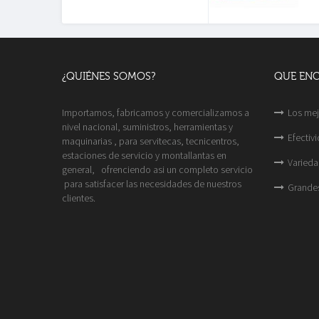
¿QUIÉNES SOMOS?
QUE EN
Importamos, fabricamos y comercializamos a
Los mej
nivel nacional, suministros, herramientas y
Efectiv
maquinarias , para servitecas, tecnicentros,
estaciones de servicio y montallantas en
Varieda
general, ofrenciendo asi un completo servicio
para satisfacer las necesidades de nuestros
Grande
clientes.