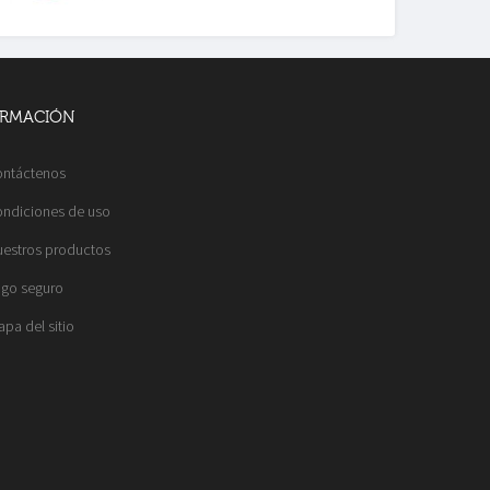
ORMACIÓN
ntáctenos
ndiciones de uso
estros productos
go seguro
pa del sitio