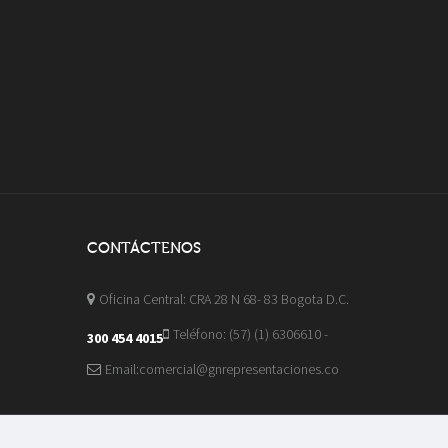
CONTÁCTENOS
Oficina Central: CRA 28 N 68- 83 Bogota D.C.
Teléfono: (57) (1) 6306610 -
300 454 4015
Email:comercial@gnrepresentaciones.co