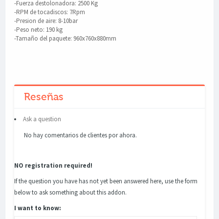
-Fuerza destolonadora: 2500 Kg
-RPM de tocadiscos: 7Rpm
-Presion de aire: 8-10bar
-Peso neto: 190 kg
-Tamaño del paquete: 960x760x880mm
Reseñas
Ask a question
No hay comentarios de clientes por ahora.
NO registration required!
If the question you have has not yet been answered here, use the form
below to ask something about this addon.
I want to know: