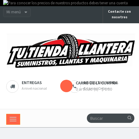
Mi menú
Contacte con
nosotros
ENTREGAS
NECESITAS AYUDA
CARRO DE LA COMPRA
A nivel nacional
Estamos Online
0 artículo (s) - $ 0.00
Navegación
Toggle