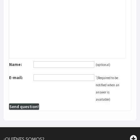
Name:
(optional)
E-mail:
*
(Required to be
notified when an
answer is
available)
Send question!
¿QUIÉNES SOMOS?