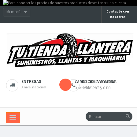
Mi menú
Contacte con
nosotros
ENTREGAS
NECESITAS AYUDA
CARRO DE LA COMPRA
A nivel nacional
Estamos Online
0 artículo (s) - $ 0.00
Navegación
Toggle