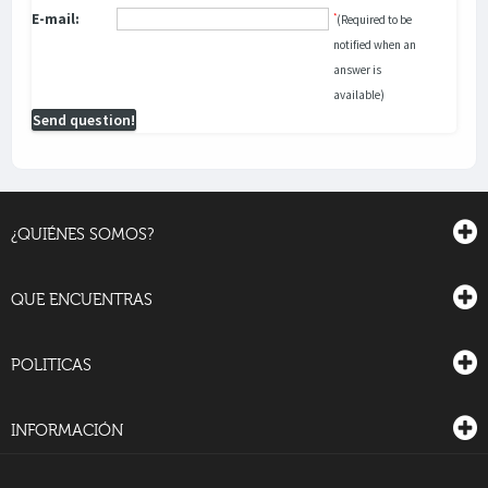
E-mail:
*
(Required to be
notified when an
answer is
available)
Send question!
¿QUIÉNES SOMOS?
QUE ENCUENTRAS
POLITICAS
INFORMACIÓN