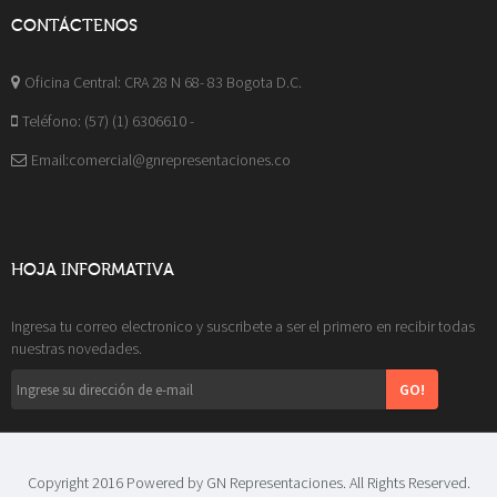
CONTÁCTENOS
Oficina Central: CRA 28 N 68- 83 Bogota D.C.
Teléfono: (57) (1) 6306610 -
Email:comercial@gnrepresentaciones.co
HOJA INFORMATIVA
Ingresa tu correo electronico y suscribete a ser el primero en recibir todas
nuestras novedades.
GO!
Copyright 2016 Powered by GN Representaciones. All Rights Reserved.