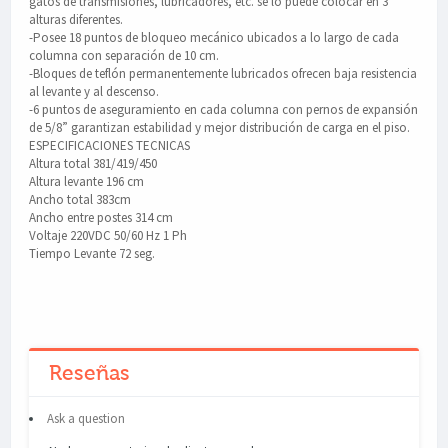
gatos de transmisiones, lubricadores, etc. se lo puede colocar en 3
alturas diferentes.
-Posee 18 puntos de bloqueo mecánico ubicados a lo largo de cada
columna con separación de 10 cm.
-Bloques de teflón permanentemente lubricados ofrecen baja resistencia
al levante y al descenso.
-6 puntos de aseguramiento en cada columna con pernos de expansión
de 5/8” garantizan estabilidad y mejor distribución de carga en el piso.
ESPECIFICACIONES TECNICAS
Altura total 381/419/450
Altura levante 196 cm
Ancho total 383cm
Ancho entre postes 314 cm
Voltaje 220VDC 50/60 Hz 1 Ph
Tiempo Levante 72 seg.
Reseñas
Ask a question