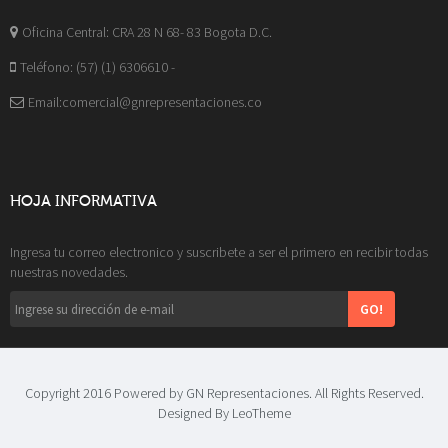
Oficina Central: CRA 28 N 68- 83 Bogota D.C.
Teléfono: (57) (1) 6306610 -
Email:comercial@gnrepresentaciones.co
HOJA INFORMATIVA
Ingresa tu correo electronico y suscribete a ser el primero en recibir todas
nuestras novedades.
GO!
Copyright 2016 Powered by GN Representaciones. All Rights Reserved.
Designed By
LeoTheme