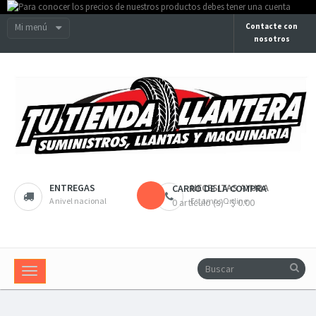
Mi menú
Contacte con
nosotros
ENTREGAS
NECESITAS AYUDA
CARRO DE LA COMPRA
A nivel nacional
Estamos Online
0 artículo (s) - $ 0.00
Navegación
Toggle