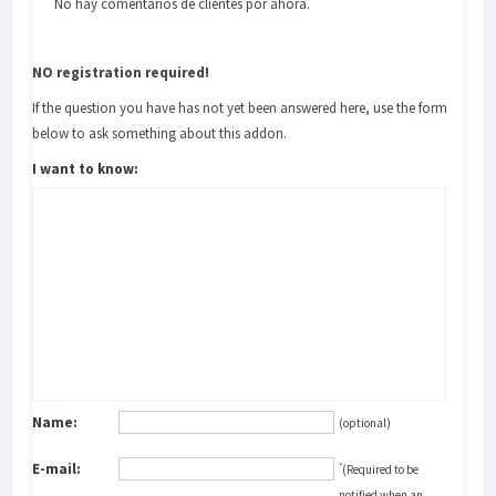
No hay comentarios de clientes por ahora.
NO registration required!
If the question you have has not yet been answered here, use the form
below to ask something about this addon.
I want to know:
Name:
(optional)
E-mail:
*
(Required to be
notified when an