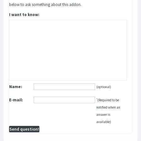
below to ask something about this addon.
I want to know:
Name:
(optional)
E-mail:
*
(Required to be
notified when an
answer is
available)
Send question!