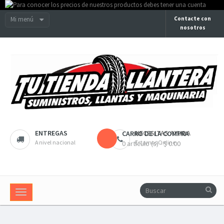
Mi menú
Contacte con
nosotros
ENTREGAS
NECESITAS AYUDA
CARRO DE LA COMPRA
A nivel nacional
Estamos Online
0 artículo (s) - $ 0.00
Navegación
Toggle