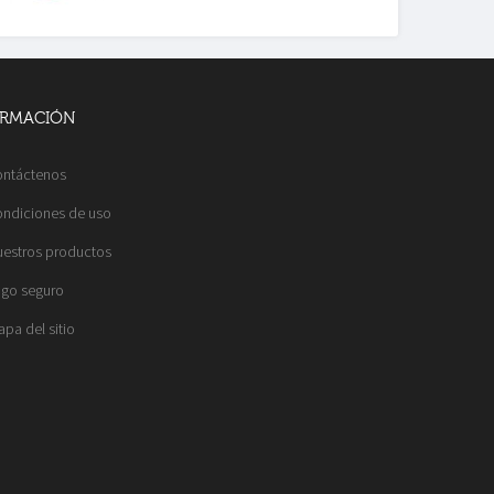
ORMACIÓN
ntáctenos
ndiciones de uso
estros productos
go seguro
pa del sitio