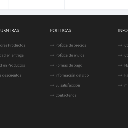
CUENTRAS
POLITICAS
INF
ores Productos
Política de precios
Co
idad en entrega
Política de envíos
Co
d en Productos
Formas de pago
Nu
s descuentos
Información del sitio
Pa
Su satisfacción
ma
Contactenos