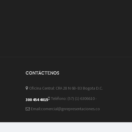
CONTÁCTENOS
Oficina Central: CRA 28 N 68- 83 Bogota D.C.
Teléfono: (57) (1) 6306610 -
300 454 4015
Email:comercial@gnrepresentaciones.co