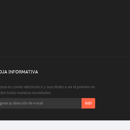
OJA INFORMATIVA
gresa tu correo electronico y suscribete a ser el primero en
cibir todas nuestras novedades.
GO!