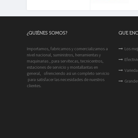
¿QUIÉNES SOMOS?
QUE EN
Importamos, fabricamos y comercializamos a
Los mej
nivel nacional, suministros, herramientas y
Efectiv
maquinarias , para servitecas, tecnicentros,
estaciones de servicio y montallantas en
Varieda
general, ofrenciendo asi un completo servicio
para satisfacer las necesidades de nuestros
Grande
clientes.