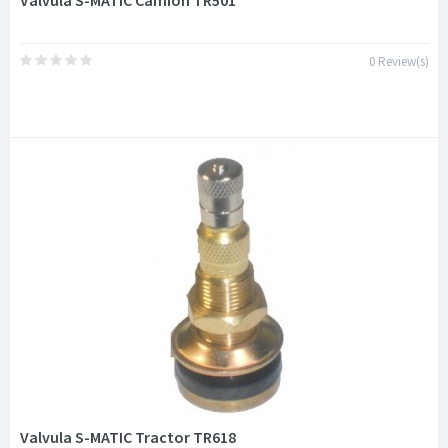
Válvula S-MATIC Camión TR501
0 Review(s)
Valvula S-MATIC Tractor TR618