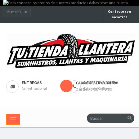
Mi menú
Contacte con
nosotros
ENTREGAS
NECESITAS AYUDA
CARRO DE LA COMPRA
A nivel nacional
Estamos Online
0 artículo (s) - $ 0.00
Navegación
Toggle