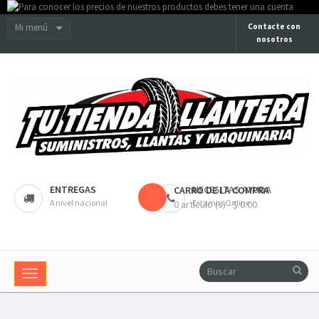
Mi menú
Contacte con
nosotros
ENTREGAS
NECESITAS AYUDA
CARRO DE LA COMPRA
A nivel nacional
Estamos Online
0 artículo (s) - $ 0.00
Navegación
Toggle