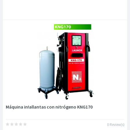
Máquina in!allantas con nitrógeno KNG170
0 Review(s)