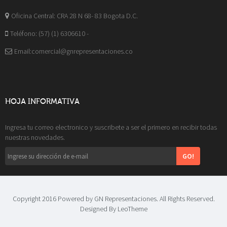
Oficina Central: CRA 28 N 68- 83 Bogota D.C.
Teléfono: (57) (1) 6306610 -
Email:comercial@gnrepresentaciones.co
HOJA INFORMATIVA
Ingresa tu correo electronico y suscribete a ser el primero en recibir todas
nuestras novedades.
GO!
Copyright 2016 Powered by GN Representaciones. All Rights Reserved.
Designed By
LeoTheme