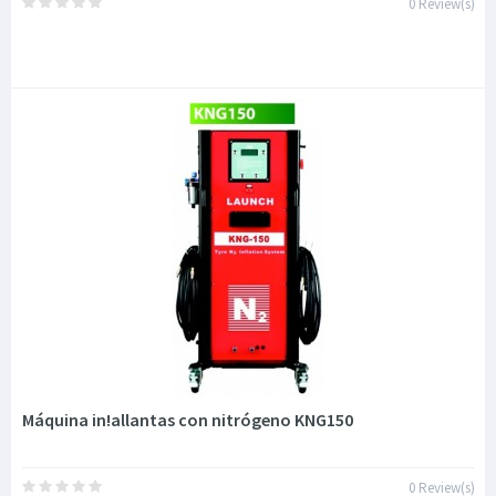
0 Review(s)
Máquina in!allantas con nitrógeno KNG150
0 Review(s)