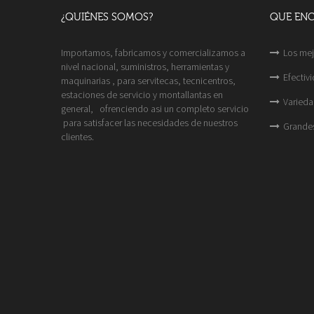
¿QUIÉNES SOMOS?
QUE EN
Importamos, fabricamos y comercializamos a
Los mej
nivel nacional, suministros, herramientas y
Efectiv
maquinarias , para servitecas, tecnicentros,
estaciones de servicio y montallantas en
Varieda
general, ofrenciendo asi un completo servicio
para satisfacer las necesidades de nuestros
Grande
clientes.