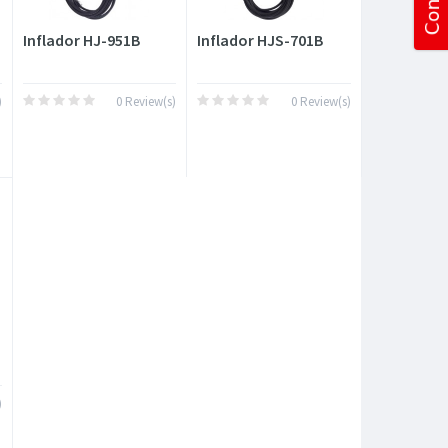
Inflador HJ-951B
Inflador HJS-701B
)
0 Review(s)
0 Review(s)
)