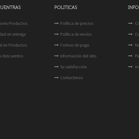
CUENTRAS
POLITICAS
INF
ores Productos
Política de precios
Co
idad en entrega
Política de envíos
Co
d en Productos
Formas de pago
Nu
s descuentos
Información del sitio
Pa
Su satisfacción
ma
Contactenos