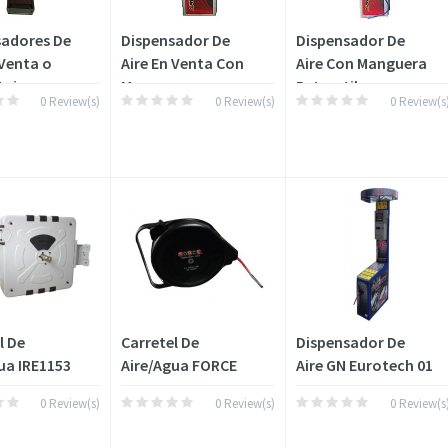
sadores De
Dispensador De
Dispensador De
 Venta o
Aire En Venta Con
Aire Con Manguera
taje
Manguera...
Retractil...
0 Review(s)
0 Review(s)
0 Review(s
l De
Carretel De
Dispensador De
ua IRE1153
Aire/Agua FORCE
Aire GN Eurotech 01
0 Review(s)
0 Review(s)
0 Review(s