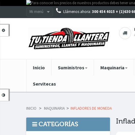
Mi menú
Llámenos ahora:
300 454 4015 + (1)630 
Inicio
Suministros
Maquinaria
Servitecas
INICIO
>
MAQUINARIA
>
INFLADORES DE MONEDA
Infla
CATEGORÍAS