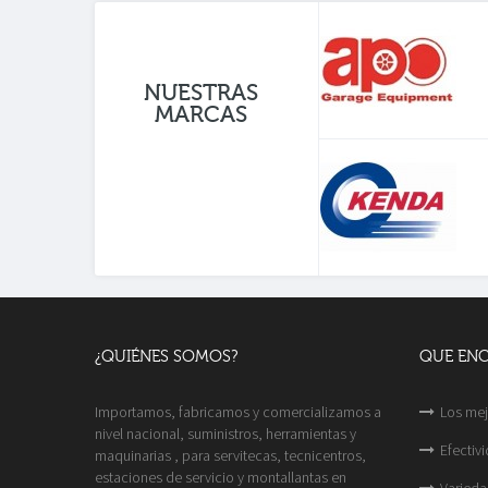
NUESTRAS
MARCAS
¿QUIÉNES SOMOS?
QUE EN
Importamos, fabricamos y comercializamos a
Los mej
nivel nacional, suministros, herramientas y
Efectiv
maquinarias , para servitecas, tecnicentros,
estaciones de servicio y montallantas en
Varieda