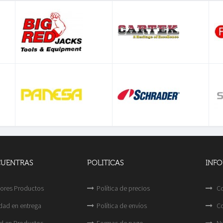
CUENTRAS
POLITICAS
INF
ores Productos
Política de precios
Co
idad en entrega
Política de envíos
Co
d en Productos
Formas de pago
Nu