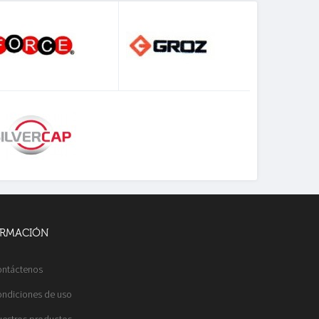
ORMACIÓN
ntáctenos
ndiciones de uso
estros productos