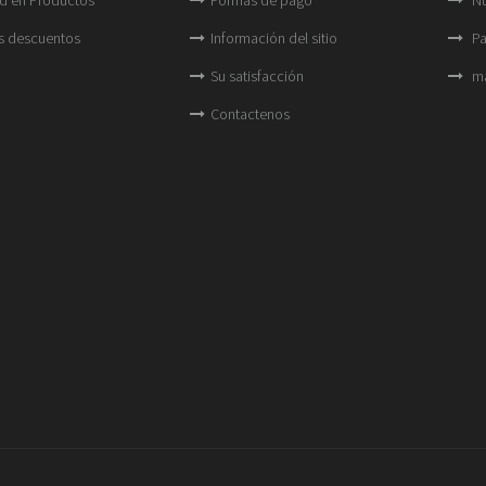
s descuentos
Información del sitio
Pa
Su satisfacción
ma
Contactenos