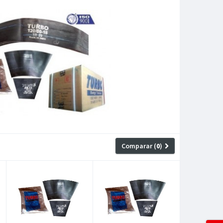
Comparar (
0
)