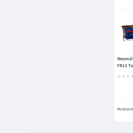
Neumát
FR13 T
Mostrando 