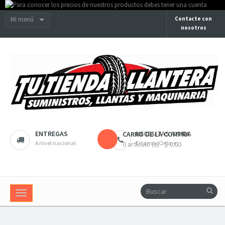
Mi menú
Contacte con
nosotros
ENTREGAS
NECESITAS AYUDA
CARRO DE LA COMPRA
A nivel nacional
Estamos Online
0 artículo (s) - $ 0.00
Navegación
Toggle