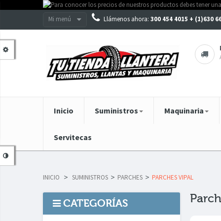
Mi menú
Llámenos ahora:
300 454 4015 + (1)630 
Inicio
Suministros
Maquinaria
Servitecas
INICIO
>
SUMINISTROS
>
PARCHES
>
PARCHES VIPAL
Parch
CATEGORÍAS