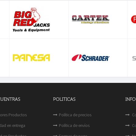
CUENTRAS
POLITICAS
INF
ores Productos
Política de precios
Co
idad en entrega
Política de envíos
Co
d en Productos
Formas de pago
Nu