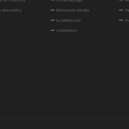
s descuentos
Información del sitio
Pa
Su satisfacción
ma
Contactenos