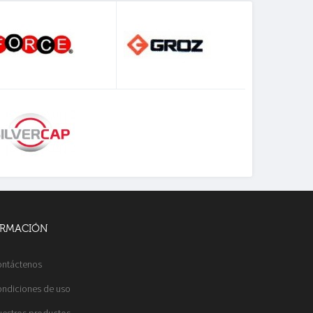
ORMACIÓN
ntáctenos
ndiciones de uso
estros productos