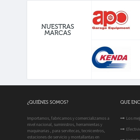
NUESTRAS
MARCAS
¿QUIÉNES SOMOS?
QUE EN
Importamos, fabricamos y comercializamos a
Los mej
nivel nacional, suministros, herramientas y
Efectiv
maquinarias , para servitecas, tecnicentros,
estaciones de servicio y montallantas en
Varieda