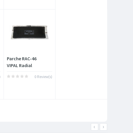
Parche RAC-46
VIPAL Radial
)
0 Review(s)
‹
›